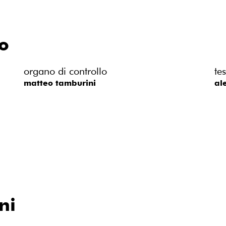
vo
organo di controllo
te
matteo tamburini
al
ni