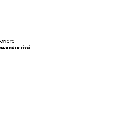
soriere
essandro ricci