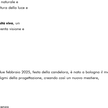
 naturale e
ltura della luce e
, un
ità viva
enta visione e
due febbraio 2025, festa della candelora, è nato a bologna il mo
igmi della progettazione, creando così un nuovo mestiere,
scenza