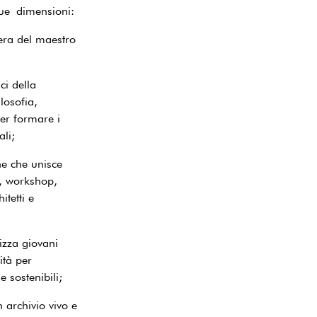
que dimensioni:
era del maestro
ici della
ilosofia,
per formare i
ali;
ne che unisce
i, workshop,
itetti e
rizza giovani
ità per
e sostenibili;
 archivio vivo e