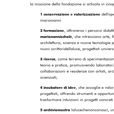
la missione della fondazione si articola in cin
dell'op
1 conservazione e valorizzazione
marionanni
, attraverso i percorsi didatt
2 formazione
, che intrecciano arte, f
marionannischolé
architettura, scienza e nuove tecnologie 
nuovi scrittoridellaluce, progettisti univers
, come terreno di sperimentazio
3 ricerca
teoria e pratica, promuovendo laborator
collaborazioni e residenze con artisti, arch
scienziati;
, che accoglie e valo
4 incubatore di idee
progettisti, offrendo strumenti e opportun
trasformare intuizioni in progetti concreti 
lalucechenonconosci, un
5 archiviomostra