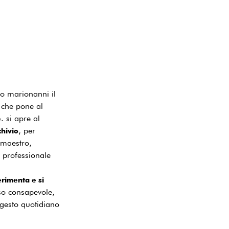
ro marionanni il
 che pone al
. si apre al
e
, per
chivio
l maestro,
 professionale
erimenta e si
sso consapevole,
 gesto quotidiano