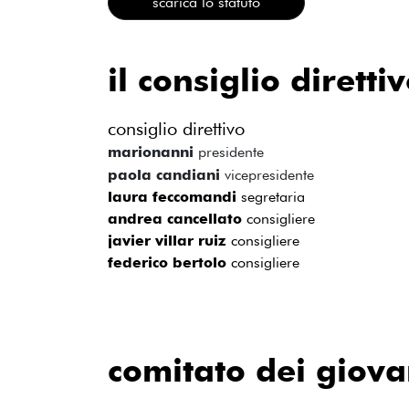
scarica lo statuto
il consiglio diretti
consiglio direttivo
marionanni
presidente
paola candiani
vicepresidente
laura feccomandi
segretaria
andrea cancellato
consigliere
javier villar ruiz
consigliere
federico bertolo
consigliere
comitato dei giova