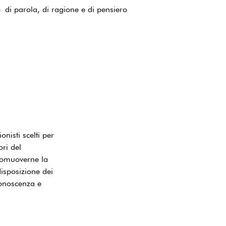
 di parola, di ragione e di pensiero
nisti scelti per
ri del
romuoverne la
disposizione dei
 conoscenza e