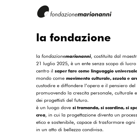
la fondazione
la
fondazione
, costituita dal maest
marionanni
21 luglio 2025, è un ente senza scopo di lucro
centro il
saper fare come linguaggio universal
mondo come
movimento culturale, scuola e ar
custodire e diffondere l’opera e il pensiero de
promuovendo la crescita personale, culturale e
dei progettisti del futuro.
è un luogo dove
si tramanda, si scardina, si sp
, in cui la progettazione diventa un proce
crea
etico e sostenibile, capace di trasformare ogni
in un atto di bellezza condivisa.