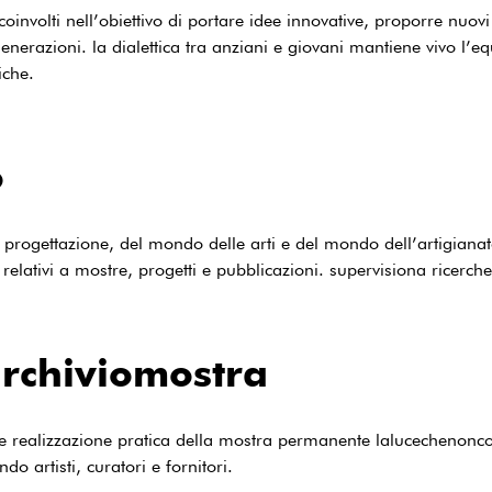
nvolti nell’obiettivo di portare idee innovative, proporre nuovi s
enerazioni. la dialettica tra anziani e giovani mantiene vivo l’equ
iche.
o
 progettazione, del mondo delle arti e del mondo dell’artigianato
i relativi a mostre, progetti e pubblicazioni. supervisiona ricerche,
archiviomostra
e realizzazione pratica della mostra permanente lalucechenoncon
do artisti, curatori e fornitori.