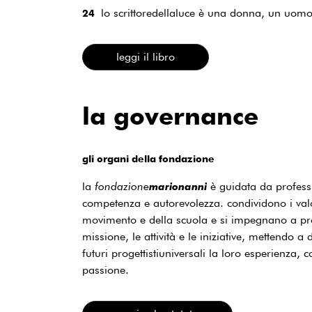
lo scrittoredellaluce è una donna, un uomo
24
leggi il libro
la governance
gli organi della fondazione
la
fondazione
è guidata da professio
marionanni
competenza e autorevolezza. condividono i valo
movimento e della scuola e si impegnano a p
missione, le attività e le iniziative, mettendo a 
futuri progettistiuniversali la loro esperienza,
passione.