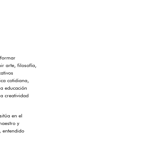
 formar
 arte, filosofía,
cativos
ca cotidiana,
una educación
la creatividad
itúa en el
maestro y
, entendido