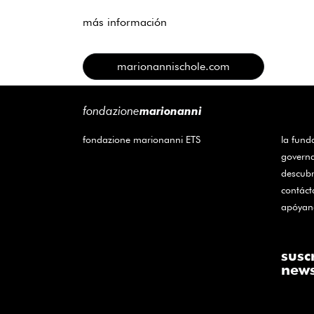
más información
marionannischole.com
fondazione
marionanni
fondazione marionanni ETS
la fund
govern
descubr
contác
apóyan
susc
news