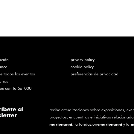
ación
privacy policy
ance
cookie policy
e todos los eventos
preferencias de privacidad
tanos
os con tu 5x1000
ríbete al
recibe actualizaciones sobre exposiciones, eve
letter
proyectos, encuentros e iniciativas relaciona
, la fondazione
y la
marionanni
marionanni
m