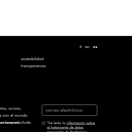
it
en
es
accesibilidad
transparencia
ntos, cursos,
das con el mundo
scholé.
arionanni
*
he leído la
información sobre
el tratamiento de datos
personales
de fondazione