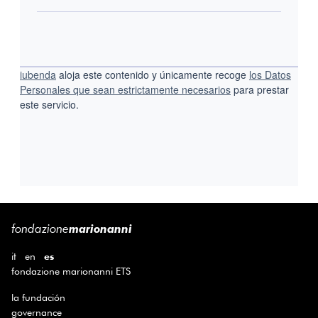
iubenda
aloja este contenido y únicamente recoge
los Datos
Personales que sean estrictamente necesarios
para prestar
este servicio.
fondazione
marionanni
it
en
es
fondazione marionanni ETS
la fundación
governance